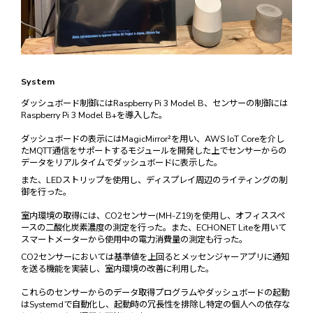
System
ダッシュボード制御にはRaspberry Pi 3 Model B、センサーの制御には
Raspberry Pi 3 Model B+を導入した。
ダッシュボードの表示にはMagicMirror²を用い、AWS IoT Coreを介し
たMQTT通信をサポートするモジュールを開発した上でセンサーからの
データをリアルタイムでダッシュボードに表示した。
また、LEDストリップを使用し、ディスプレイ周辺のライティングの制
御を行った。
室内環境の取得には、CO2センサー(MH-Z19)を使用し、オフィススペ
ースの二酸化炭素濃度の測定を行った。また、ECHONET Liteを用いて
スマートメーターから使用中の電力消費量の測定も行った。
CO2センサーにおいては基準値を上回るとメッセンジャーアプリに通知
を送る機能を実装し、室内環境の改善に利用した。
これらのセンサーからのデータ取得プログラムやダッシュボードの起動
はSystemdで自動化し、起動時の冗長性を排除し特定の個人への依存な