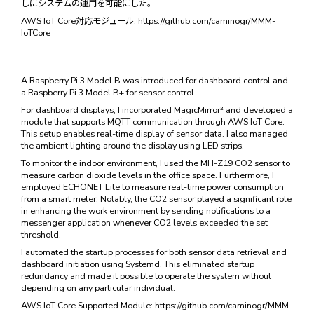
しにシステムの運用を可能にした。
AWS IoT Core対応モジュール: https://github.com/caminogr/MMM-
IoTCore
A Raspberry Pi 3 Model B was introduced for dashboard control and
a Raspberry Pi 3 Model B+ for sensor control.
For dashboard displays, I incorporated MagicMirror² and developed a
module that supports MQTT communication through AWS IoT Core.
This setup enables real-time display of sensor data. I also managed
the ambient lighting around the display using LED strips.
To monitor the indoor environment, I used the MH-Z19 CO2 sensor to
measure carbon dioxide levels in the office space. Furthermore, I
employed ECHONET Lite to measure real-time power consumption
from a smart meter. Notably, the CO2 sensor played a significant role
in enhancing the work environment by sending notifications to a
messenger application whenever CO2 levels exceeded the set
threshold.
I automated the startup processes for both sensor data retrieval and
dashboard initiation using Systemd. This eliminated startup
redundancy and made it possible to operate the system without
depending on any particular individual.
AWS IoT Core Supported Module: https://github.com/caminogr/MMM-